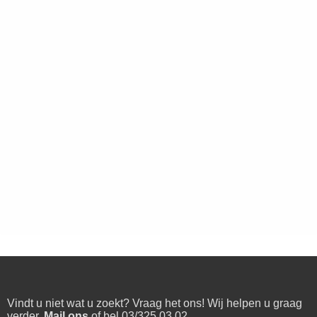
Vindt u niet wat u zoekt? Vraag het ons! Wij helpen u graag
verder.
Mail ons
of bel 03/325.03.02.