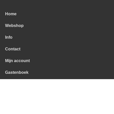
Home
Webshop
Info
Contact
Mijn account
Gastenboek
Alle prijzen zijn Inclusief 21% BTW -
Algemene
voorwaarden
-
Privacyverklaring