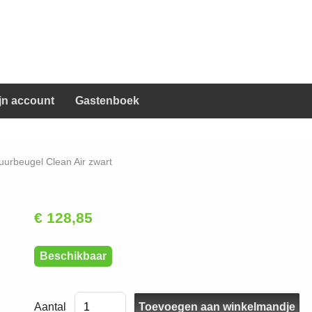
jn account
Gastenboek
urbeugel Clean Air zwart
€ 128,85
Beschikbaar
Aantal