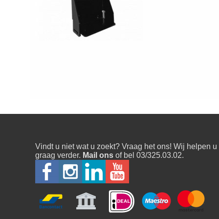
Vindt u niet wat u zoekt? Vraag het ons! Wij helpen u
graag verder.
Mail ons
of bel 03/325.03.02.