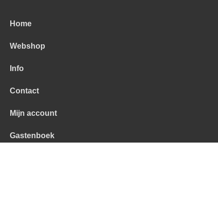
Home
Webshop
Info
Contact
Mijn account
Gastenboek
Alle prijzen zijn Inclusief 21% BTW -
Algemene
voorwaarden
-
Privacyverklaring