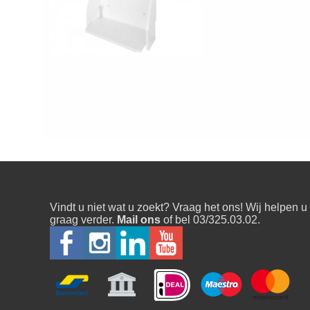
Vindt u niet wat u zoekt? Vraag het ons! Wij helpen u
graag verder.
Mail ons
of bel 03/325.03.02.