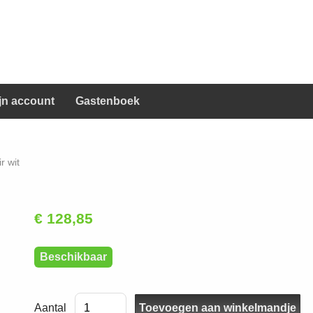
jn account
Gastenboek
r wit
€ 128,85
Beschikbaar
Aantal